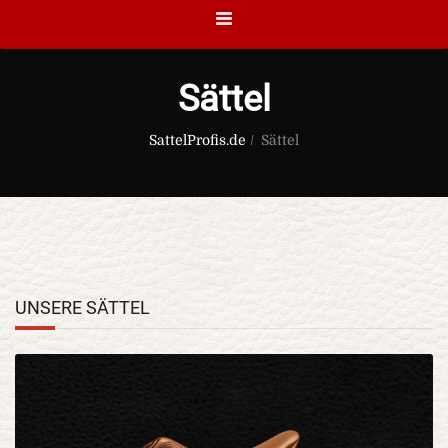
Sättel
SattelProfis.de
/
Sättel
UNSERE SÄTTEL