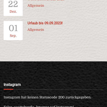
22
Allgemein
Dez.
Urlaub bis 09.09.2023!
01
Allgemein
Sep.
Instagram
Instagram hat keinen Statuscode 200 zurückgegeben.
Folge @sattelprofis_brugger auf Instagram!