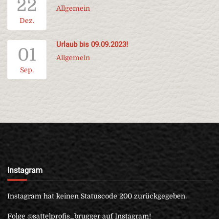
22
Allgemein
Dez.
Urlaub bis 09.09.2023!
01
Allgemein
Sep.
Instagram
Instagram hat keinen Statuscode 200 zurückgegeben.
Folge @sattelprofis_brugger auf Instagram!