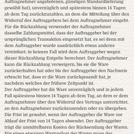
Auftragnehmer angebotenen, günstigen Standardlieferung
gewählt hat), unverzüglich und spätestens binnen 14 Tagen
ab dem Tag zurückzuzahlen, an dem die Mitteilung über den
Widerruf des Auftraggebers bei dem Auftragnehmer eingeht.
Für die Rückzahlung verwendet der Auftragnehmer
dasselbe Zahlungsmittel, dass der Auftraggeber bei der
ursprünglichen Transaktion eingesetzt hat, es sei denn mit
dem Auftraggeber wurde ausdrücklich etwas anderes
vereinbart; in keinem Fall wird dem Auftraggeber wegen
dieser Rückzahlung Entgelte berechnet. Der Auftragnehmer
kann die Rückzahlung verweigern, bis sie die Ware
zurückerhalten hat oder bis der Auftraggeber den Nachweis
erbracht hat, dass er die Ware zurückgesandt hat, je
nachdem welches der frühere Zeitpunkt ist.
Der Auftraggeber hat die Ware unverzüglich und in jedem
Fall spätestens binnen 14 Tagen ab dem Tag, an dem er dem
Auftragnehmer über den Widerruf des Vertrags unterrichtet,
an den Auftragnehmer zurückzusenden oder zu übergeben.
Die Frist ist gewahrt, wenn der Auftraggeber die Ware vor
Ablauf der Frist von 14 Tagen absendet. Der Auftraggeber
trägt die unmittelbaren Kosten der Rücksendung der Waren.
Für einen etwaigen Wertverlust der Waren muss der