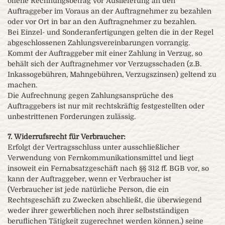
offene Rechnungsbetrag vor Auslieferung an den
Auftraggeber im Voraus an der Auftragnehmer zu bezahlen
oder vor Ort in bar an den Auftragnehmer zu bezahlen.
Bei Einzel- und Sonderanfertigungen gelten die in der Regel
abgeschlossenen Zahlungsvereinbarungen vorrangig.
Kommt der Auftraggeber mit einer Zahlung in Verzug, so
behält sich der Auftragnehmer vor Verzugsschaden (z.B.
Inkassogebühren, Mahngebühren, Verzugszinsen) geltend zu
machen.
Die Aufrechnung gegen Zahlungsansprüche des
Auftraggebers ist nur mit rechtskräftig festgestellten oder
unbestrittenen Forderungen zulässig.
7. Widerrufsrecht für Verbraucher:
Erfolgt der Vertragsschluss unter ausschließlicher
Verwendung von Fernkommunikationsmittel und liegt
insoweit ein Fernabsatzgeschäft nach §§ 312 ff. BGB vor, so
kann der Auftraggeber, wenn er Verbraucher ist
(Verbraucher ist jede natürliche Person, die ein
Rechtsgeschäft zu Zwecken abschließt, die überwiegend
weder ihrer gewerblichen noch ihrer selbstständigen
beruflichen Tätigkeit zugerechnet werden können.) seine