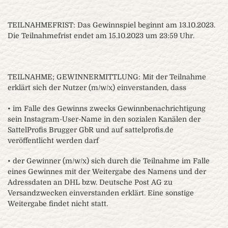
TEILNAHMEFRIST: Das Gewinnspiel beginnt am 13.10.2023.
Die Teilnahmefrist endet am 15.10.2023 um 23:59 Uhr.
TEILNAHME; GEWINNERMITTLUNG: Mit der Teilnahme
erklärt sich der Nutzer (m/w/x) einverstanden, dass
• im Falle des Gewinns zwecks Gewinnbenachrichtigung
sein Instagram-User-Name in den sozialen Kanälen der
SattelProfis Brugger GbR und auf sattelprofis.de
veröffentlicht werden darf
• der Gewinner (m/w/x) sich durch die Teilnahme im Falle
eines Gewinnes mit der Weitergabe des Namens und der
Adressdaten an DHL bzw. Deutsche Post AG zu
Versandzwecken einverstanden erklärt. Eine sonstige
Weitergabe findet nicht statt.