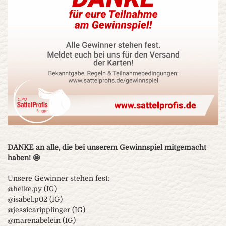
DANKE an alle, die bei unserem Gewinnspiel mitgemacht
haben! 🤩
Unsere Gewinner stehen fest:
@heike.py (IG)
@isabel.p02 (IG)
@jessicaripplinger (IG)
@marenabelein (IG)