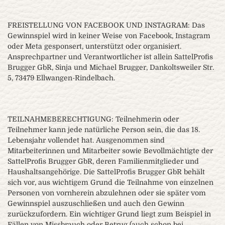
FREISTELLUNG VON FACEBOOK UND INSTAGRAM: Das
Gewinnspiel wird in keiner Weise von Facebook, Instagram
oder Meta gesponsert, unterstützt oder organisiert.
Ansprechpartner und Verantwortlicher ist allein SattelProfis
Brugger GbR, Sinja und Michael Brugger, Dankoltsweiler Str.
5, 73479 Ellwangen-Rindelbach.
TEILNAHMEBERECHTIGUNG: Teilnehmerin oder
Teilnehmer kann jede natürliche Person sein, die das 18.
Lebensjahr vollendet hat. Ausgenommen sind
Mitarbeiterinnen und Mitarbeiter sowie Bevollmächtigte der
SattelProfis Brugger GbR, deren Familienmitglieder und
Haushaltsangehörige. Die SattelProfis Brugger GbR behält
sich vor, aus wichtigem Grund die Teilnahme von einzelnen
Personen von vornherein abzulehnen oder sie später vom
Gewinnspiel auszuschließen und auch den Gewinn
zurückzufordern. Ein wichtiger Grund liegt zum Beispiel in
Fällen von Missbrauch oder Betrug (auch schon bei