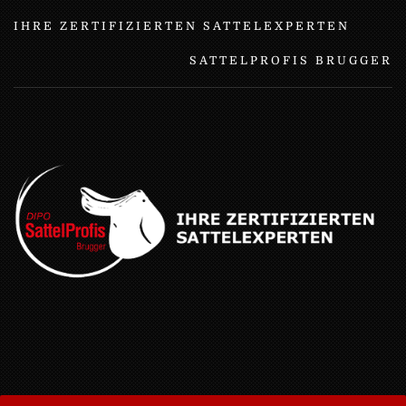
IHRE ZERTIFIZIERTEN SATTELEXPERTEN
SATTELPROFIS BRUGGER