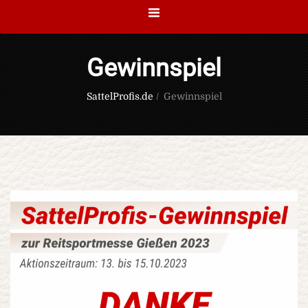
Gewinnspiel
SattelProfis.de
/
Gewinnspiel