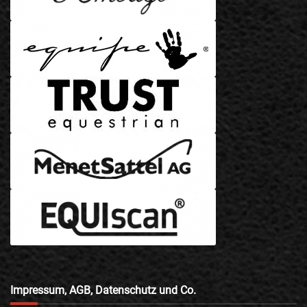
Impressum, AGB, Datenschutz und Co.