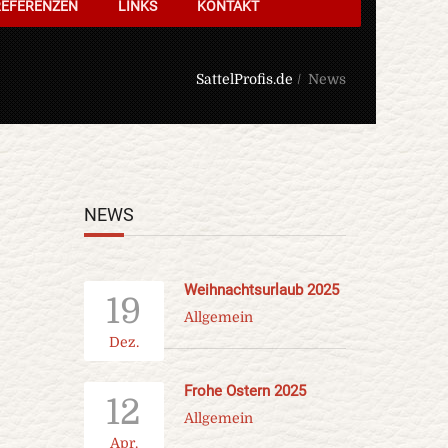
REFERENZEN
LINKS
KONTAKT
SattelProfis.de
/
News
NEWS
Weihnachtsurlaub 2025
19
Allgemein
Dez.
Frohe Ostern 2025
12
Allgemein
Apr.