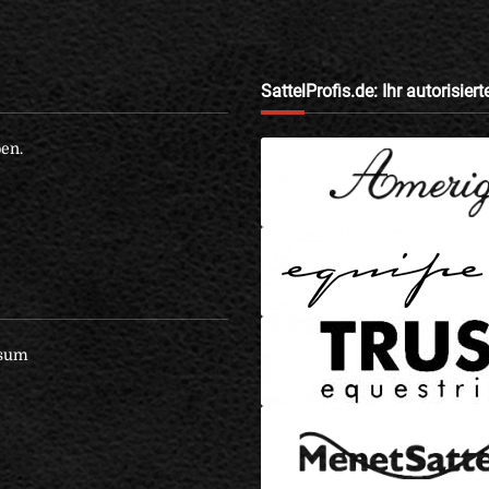
SattelProfis.de: Ihr autorisier
en.
sum