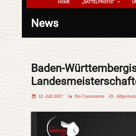
HOME
„SATTELPROFIS“
U
News
Baden-Württembergi
Landesmeisterschafte
12. Juli 2017
No Comments
Allgemei