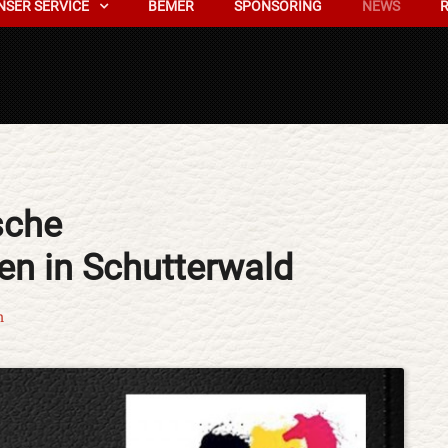
NSER SERVICE
BEMER
SPONSORING
NEWS
sche
n in Schutterwald
n